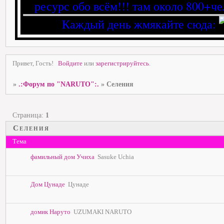
ресурс обо всём!!! там около 800+че
Каждый день жмякайте сюда:
Привет, Гость!
Войдите
или
зарегистрируйтесь
.
»
.:Форум по "NARUTO":.
»
Cеления
Страница:
1
Cеления
Тема
фамильный дом Учиха
Sasuke Uchia
Дом Цунаде
Цунаде
домик Наруто
UZUMAKI NARUTO