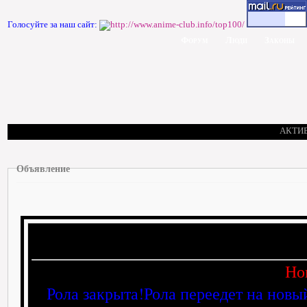
Голосуйте за наш сайт:
Форум
Люди
Законы
АКТИ
Объявление
Но
Рола закрыта!Рола переедет на новы