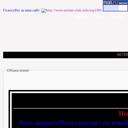
Голосуйте за наш сайт:
Форум
Люди
Законы
АКТИ
Объявление
Но
Рола закрыта!Рола переедет на новы