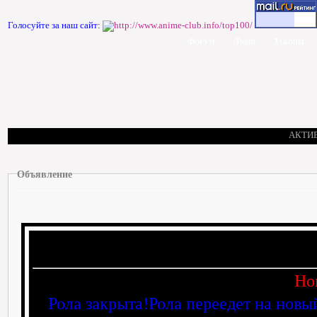
Голосуйте за наш сайт:
Форум
Люди
Законы
АКТИ
Объявление
Но
Рола закрыта!Рола переедет на новы