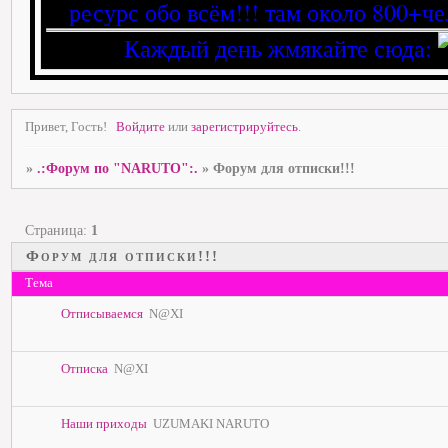
ресурс обо всём!!! там около 800+че
Каждый день жмякайте сюда:
Привет, Гость!
Войдите
или
зарегистрируйтесь
.
»
.:Форум по "NARUTO":.
»
Форум для отписки!!!
Страница:
1
Форум для отписки!!!
Тема
Отписываемся
N@XI
Отписка
N@XI
Наши приходы
UZUMAKI NARUTO