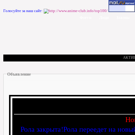
Голосуйте за наш сайт:
Форум
Люди
Законы
АКТИ
Объявление
Но
Рола закрыта!Рола переедет на новы