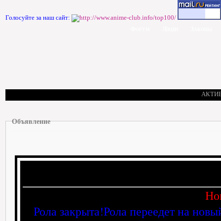
Голосуйте за наш сайт:
Форум
Люди
Законы
АКТИ
Объявление
Но
Рола закрыта!Рола переедет на новы