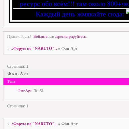
ресурс обо всём!!! там около 800+че
Каждый день жмякайте сюда:
Привет, Гость!
Войдите
или
зарегистрируйтесь
.
»
.:Форум по "NARUTO":.
»
Фан-Арт
Страница:
1
Фан-Арт
Тема
Фан-Арт
N@XI
Страница:
1
»
.:Форум по "NARUTO":.
»
Фан-Арт