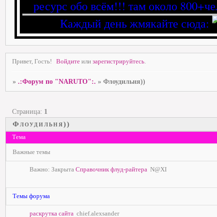
ресурс обо всём!!! там около 800+че
Каждый день жмякайте сюда:
Привет, Гость!
Войдите
или
зарегистрируйтесь
.
»
.:Форум по "NARUTO":.
»
Флоудильня))
Страница:
1
Флоудильня))
Тема
Важные темы
Важно:
Закрыта
Справочник флуд-райтера
N@XI
Темы форума
раскрутка сайта
chief.alexsander