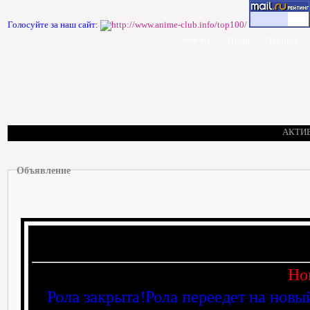
Голосуйте за наш сайт:
Форум
Люди
Законы
АКТИ
Объявление
Но
Рола закрыта!Рола переедет на новы