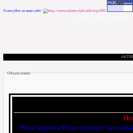
Голосуйте за наш сайт:
Форум
Люди
Законы
АКТИ
Объявление
Но
Рола закрыта!Рола переедет на новы