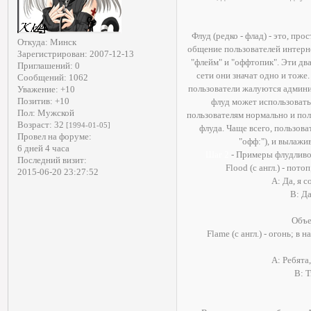
Флуд (редко - флад) - это, пр
Откуда:
Минск
общение пользователей интерне
Зарегистрирован
: 2007-12-13
"флейм" и "оффтопик". Эти два 
Приглашений:
0
сети они значат одно и тоже.
Сообщений:
1062
пользователи жалуются админис
Уважение:
+10
Позитив:
+10
флуд может использовать
Пол:
Мужской
пользователям нормально и пол
Возраст:
32
[1994-01-05]
флуда. Чаще всего, пользов
Провел на форуме:
"офф:"), и вылажи
6 дней 4 часа
Шаг 2
- Примеры флудливог
Последний визит:
Flood (с англ.) - пот
2015-06-20 23:27:52
A: Да, я 
B: Да
Объе
Flame (с англ.) - огонь; в
A: Ребята
B: Т