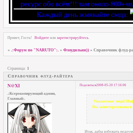
ресурс обо всём!!! там около 800+че
Каждый день жмякайте сюда:
Привет, Гость!
Войдите
или
зарегистрируйтесь
.
»
.:Форум по "NARUTO":.
»
Флоудильня))
»
Справочник флуд-р
Страница:
1
Справочник флуд-райтера
N@XI
Поделиться
2008-05-20 17:16:06
.:Ксерокопирующий админ,
Главный:.
Уважаемые люди! Инфа
Вы заинетересованы в 
Итак, дабы избежать недоуме