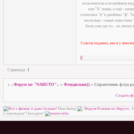
пользователь в полнейшем нед
или "Ъ" знаки, а ещё - на
согласных "в" и двойных "ф". Та
несколько - самые известные "
было уже где-то... но лично
Совсем недавно, как и у многи
0
Страница:
1
»
.:Форум по "NARUTO":.
»
Флоудильня))
»
Справочник флуд-р
Создать ф
Наш Банер:
Н
с переводом"!Заходите!