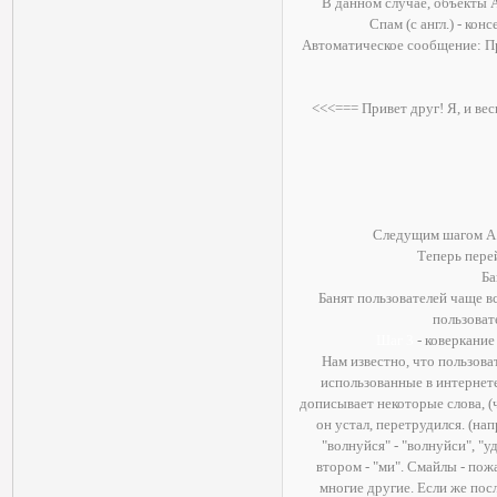
В данном случае, объекты A
Спам (с англ.) - ко
Автоматическое сообщение: Пр
<<<=== Привет друг! Я, и ве
Следущим шагом A п
Теперь пере
Ба
Банят пользователей чаще вс
пользоват
Шаг 3
- коверкание
Нам известно, что пользова
использованные в интернете
дописывает некоторые слова, (
он устал, перетрудился. (нап
"волнуйся" - "волнуйси", "уд
втором - "ми". Смайлы - пож
многие другие. Если же посл