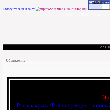
Голосуйте за наш сайт:
Форум
Люди
Законы
АКТИ
Объявление
Но
Рола закрыта!Рола переедет на новы