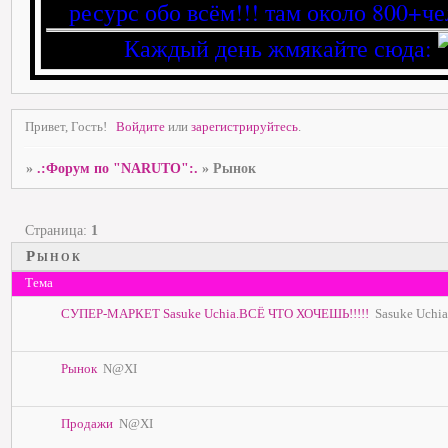
ресурс обо всём!!! там около 800+че
Каждый день жмякайте сюда:
Привет, Гость!
Войдите
или
зарегистрируйтесь
.
»
.:Форум по "NARUTO":.
»
Рынок
Страница:
1
Рынок
Тема
СУПЕР-МАРКЕТ Sasuke Uchia.ВСЁ ЧТО ХОЧЕШЬ!!!!!
Sasuke Uchia
Рынок
N@XI
Продажи
N@XI