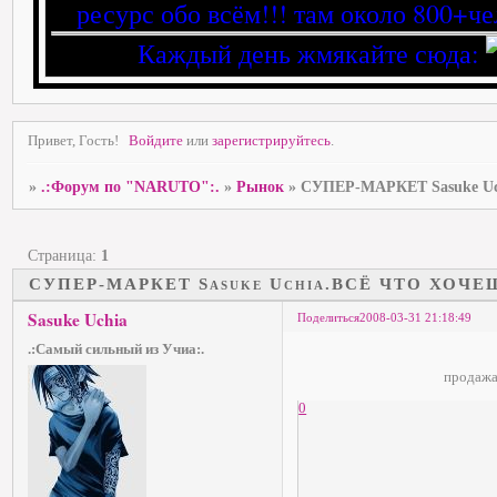
ресурс обо всём!!! там около 800+че
Каждый день жмякайте сюда:
Привет, Гость!
Войдите
или
зарегистрируйтесь
.
»
.:Форум по "NARUTO":.
»
Рынок
»
СУПЕР-МАРКЕТ Sasuke Uc
Страница:
1
СУПЕР-МАРКЕТ Sasuke Uchia.ВСЁ ЧТО ХОЧЕШ
Sasuke Uchia
Поделиться
2008-03-31 21:18:49
.:Самый сильный из Учиа:.
продажа 
0