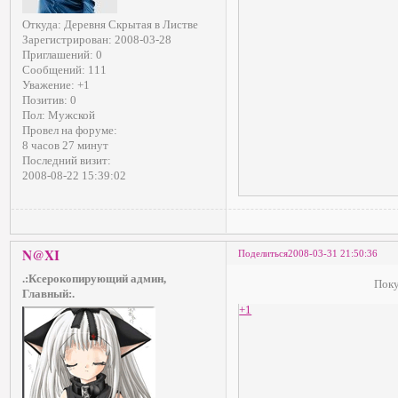
Откуда:
Деревня Скрытая в Листве
Зарегистрирован
: 2008-03-28
Приглашений:
0
Сообщений:
111
Уважение:
+1
Позитив:
0
Пол:
Мужской
Провел на форуме:
8 часов 27 минут
Последний визит:
2008-08-22 15:39:02
N@XI
Поделиться
2008-03-31 21:50:36
.:Ксерокопирующий админ,
Поку
Главный:.
+1