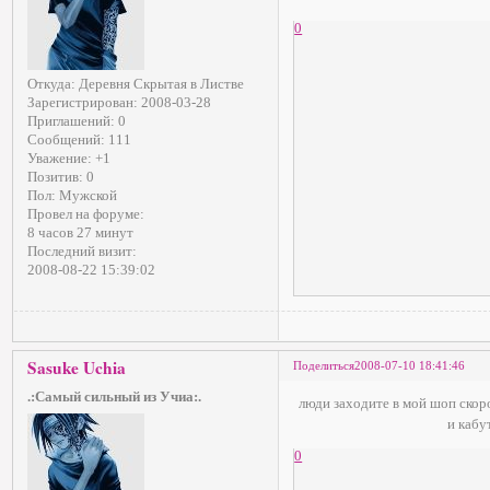
0
Откуда:
Деревня Скрытая в Листве
Зарегистрирован
: 2008-03-28
Приглашений:
0
Сообщений:
111
Уважение:
+1
Позитив:
0
Пол:
Мужской
Провел на форуме:
8 часов 27 минут
Последний визит:
2008-08-22 15:39:02
Sasuke Uchia
Поделиться
2008-07-10 18:41:46
.:Самый сильный из Учиа:.
люди заходите в мой шоп скоро
и кабу
0