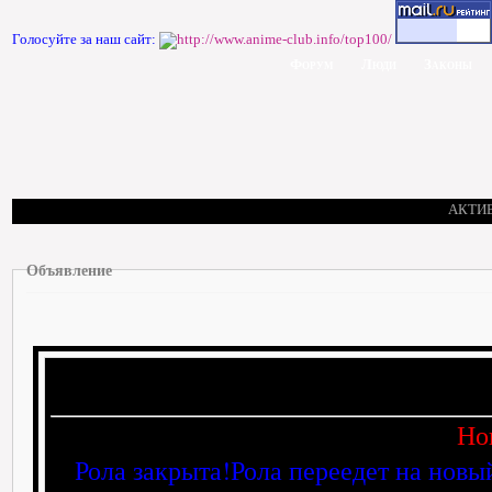
Голосуйте за наш сайт:
Форум
Люди
Законы
АКТИ
Объявление
Но
Рола закрыта!Рола переедет на новы