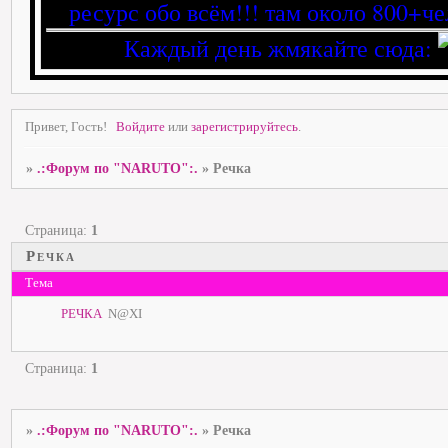
ресурс обо всём!!! там около 800+че
Каждый день жмякайте сюда:
Привет, Гость!
Войдите
или
зарегистрируйтесь
.
»
.:Форум по "NARUTO":.
»
Речка
Страница:
1
Речка
Тема
РЕЧКА
N@XI
Страница:
1
»
.:Форум по "NARUTO":.
»
Речка