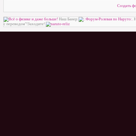
Создать ф
Наш Банер:
Н
с переводом"!Заходите!