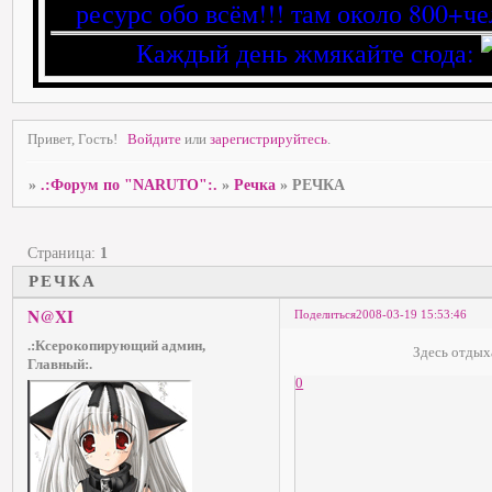
ресурс обо всём!!! там около 800+че
Каждый день жмякайте сюда:
Привет, Гость!
Войдите
или
зарегистрируйтесь
.
»
.:Форум по "NARUTO":.
»
Речка
»
РЕЧКА
Страница:
1
РЕЧКА
N@XI
Поделиться
2008-03-19 15:53:46
.:Ксерокопирующий админ,
Здесь отды
Главный:.
0