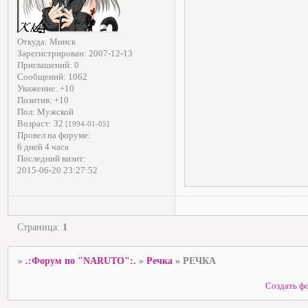
Откуда:
Минск
Зарегистрирован
: 2007-12-13
Приглашений:
0
Сообщений:
1062
Уважение:
+10
Позитив:
+10
Пол:
Мужской
Возраст:
32
[1994-01-05]
Провел на форуме:
6 дней 4 часа
Последний визит:
2015-06-20 23:27:52
Страница:
1
»
.:Форум по "NARUTO":.
»
Речка
»
РЕЧКА
Создать ф