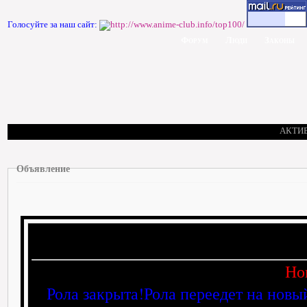
Голосуйте за наш сайт:
Форум
Люди
Законы
АКТИ
Объявление
Но
Рола закрыта!Рола переедет на новы