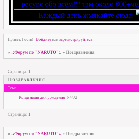
ресурс обо всём!!! там около 800+че
Каждый день жмякайте сюда:
Привет, Гость!
Войдите
или
зарегистрируйтесь
.
»
.:Форум по "NARUTO":.
»
Поздравления
Страница:
1
Поздравления
Тема
Когда наши дни рождения
N@XI
Страница:
1
»
.:Форум по "NARUTO":.
»
Поздравления