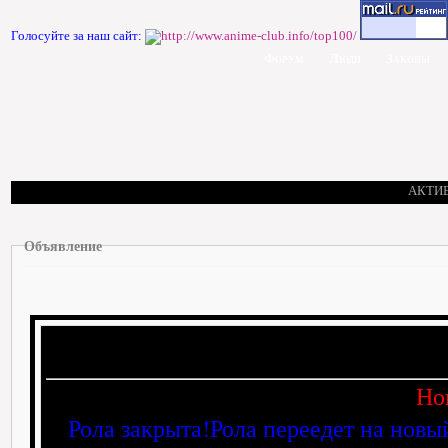
Голосуйте за наш сайт:
Форум
Люди
Законы
АКТИ
Объявление
Но
Рола закрыта!Рола переедет на новы