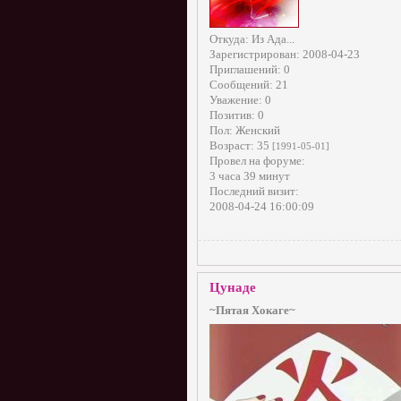
Откуда:
Из Ада...
Зарегистрирован
: 2008-04-23
Приглашений:
0
Сообщений:
21
Уважение:
0
Позитив:
0
Пол:
Женский
Возраст:
35
[1991-05-01]
Провел на форуме:
3 часа 39 минут
Последний визит:
2008-04-24 16:00:09
Цунаде
~Пятая Хокаге~