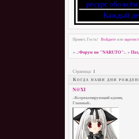
ресурс обо всём
Каждый де
Привет, Гость!
Войдите
или
зарегис
»
.:Форум по "NARUTO":.
»
Поз
Страница:
1
Когда наши дни рожден
N@XI
.:Ксерокопирующий админ,
Главный:.