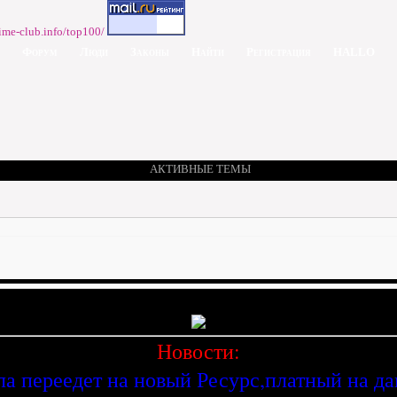
Форум
Люди
Законы
Найти
Регистрация
HALLO
АКТИВНЫЕ ТЕМЫ
Новости:
ла переедет на новый Ресурс,платный на д