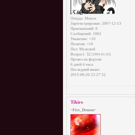
Откуда:
Минск
Зарегистрирован
: 2007-12-13
Приглашений:
0
Сообщений:
1062
Уважение:
+10
Позитив:
+10
Пол:
Мужской
Возраст:
32
[1994-01-05]
Провел на форуме:
6 дней 4 часа
Последний визит:
2015-06-20 23:27:52
Tihiro
~Fire_Demon~