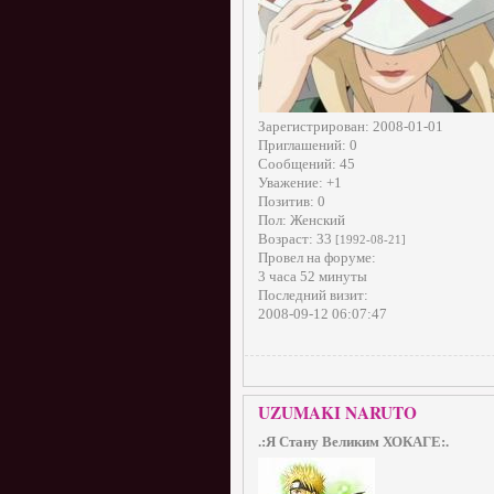
Зарегистрирован
: 2008-01-01
Приглашений:
0
Сообщений:
45
Уважение:
+1
Позитив:
0
Пол:
Женский
Возраст:
33
[1992-08-21]
Провел на форуме:
3 часа 52 минуты
Последний визит:
2008-09-12 06:07:47
UZUMAKI NARUTO
.:Я Стану Великим ХОКАГЕ:.