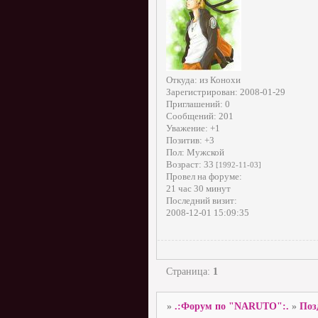
Откуда:
из Конохи
Зарегистрирован
: 2008-01-29
Приглашений:
0
Сообщений:
201
Уважение:
+1
Позитив:
+3
Пол:
Мужской
Возраст:
33
[1992-11-03]
Провел на форуме:
21 час 30 минут
Последний визит:
2008-12-01 15:09:35
Страница:
1
»
.:Форум по "NARUTO":.
»
Поз