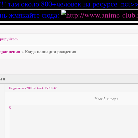
!!! там около 800+человек на ресурсе .net>>
нь жмякайте сюда:
трируйтесь
.
дравления
»
Когда наши дни рождения
ия
Поделиться
2008-04-24 15:18:48
У мя 5 января
0