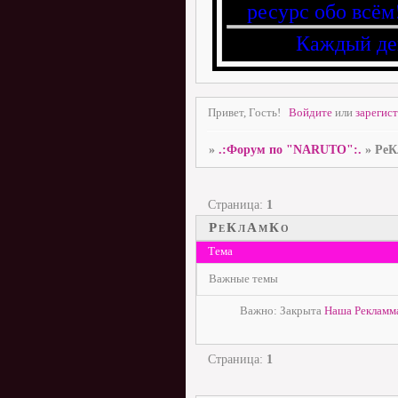
ресурс обо всём
Каждый де
Привет, Гость!
Войдите
или
зарегис
»
.:Форум по "NARUTO":.
»
РеК
Страница:
1
РеКлАмКо
Тема
Важные темы
Важно:
Закрыта
Наша Рекламм
Страница:
1