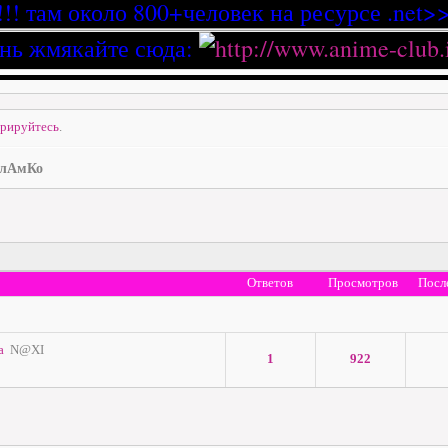
!!! там около 800+человек на ресурсе .net>>
нь жмякайте сюда:
трируйтесь
.
лАмКо
Ответов
Просмотров
Посл
а
N@XI
1
922