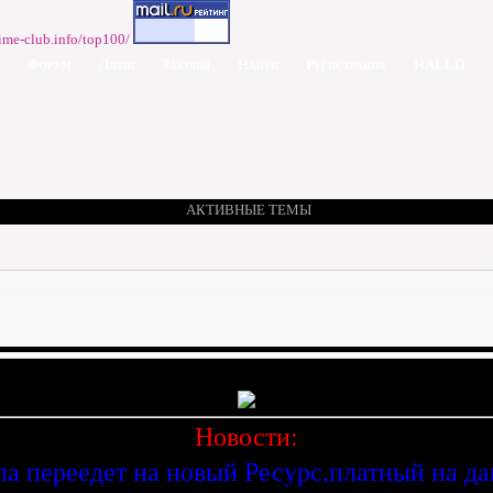
Форум
Люди
Законы
Найти
Регистрация
HALLO
АКТИВНЫЕ ТЕМЫ
Новости:
ла переедет на новый Ресурс,платный на д