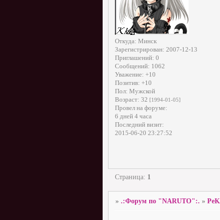
Откуда:
Минск
Зарегистрирован
: 2007-12-13
Приглашений:
0
Сообщений:
1062
Уважение:
+10
Позитив:
+10
Пол:
Мужской
Возраст:
32
[1994-01-05]
Провел на форуме:
6 дней 4 часа
Последний визит:
2015-06-20 23:27:52
Страница:
1
»
.:Форум по "NARUTO":.
»
РеК