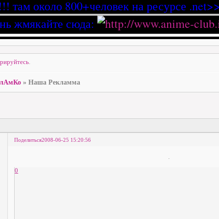
!!! там около 800+человек на ресурсе .net>>
нь жмякайте сюда:
трируйтесь
.
лАмКо
»
Наша Рекламма
Поделиться
2008-06-25 15:20:56
.
0