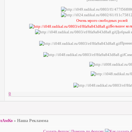
Очень мрого свободных ролей
Большое кол
Добрый и
Приним
Сим
0
лАмКо
»
Наша Рекламма
Создать форум
|
Помощь по форуму