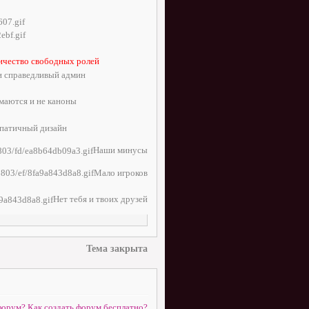
ичество свободных ролей
 справедливый админ
аются и не каноны
патичный дизайн
Наши минусы
Мало игроков
Нет тебя и твоих друзей
Тема закрыта