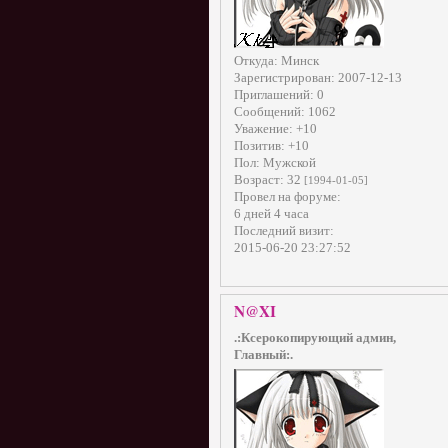
Откуда:
Минск
Зарегистрирован
: 2007-12-13
Приглашений:
0
Сообщений:
1062
Уважение:
+10
Позитив:
+10
Пол:
Мужской
Возраст:
32
[1994-01-05]
Провел на форуме:
6 дней 4 часа
Последний визит:
2015-06-20 23:27:52
N@XI
.:Ксерокопирующий админ,
Главный:.