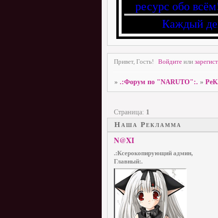
ресурс обо всём
Каждый де
Привет, Гость!
Войдите
или
зарегис
»
.:Форум по "NARUTO":.
»
РеК
Страница:
1
Наша Рекламма
N@XI
.:Ксерокопирующий админ,
Главный:.