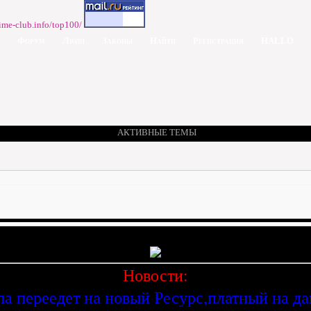
Форум
Люди
Законы
Найти
Регистрация
HALLO
АКТИВНЫЕ ТЕМЫ
Новости:
ла переедет на новый Ресурс,платный на д