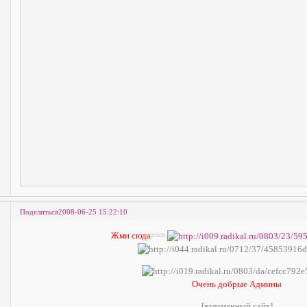
Поделиться
2008-06-25 15:22:10
Жми сюда
===
Очень добрые Админы
[взломанный сайт]