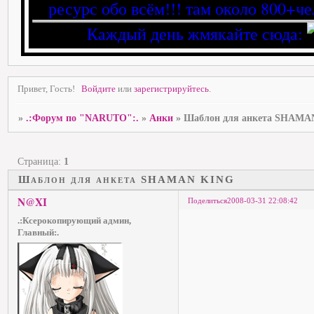
ресурс обо всём!!! там около 800+че
Каждый день жмякайте сюда:
Привет, Гость!
Войдите
или
зарегистрируйтесь
.
»
.:Форум по "NARUTO":.
»
Анки
»
Шаблон для анкета SHAMA
Страница:
1
Шаблон для анкета SHAMAN KING
N@XI
Поделиться
2008-03-31 22:08:42
.:Ксерокопирующий админ,
Главный:.