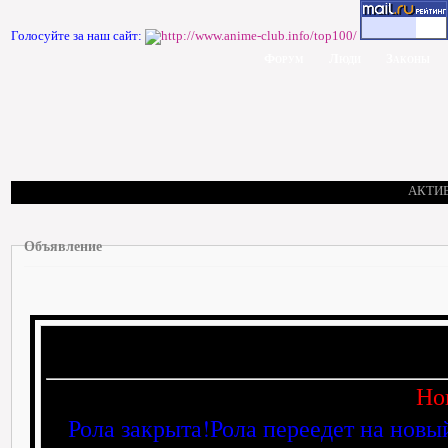
Голосуйте за наш сайт:
Форум
Люди
Законы
АКТИ
Объявление
Но
Рола закрыта!Рола переедет на новы