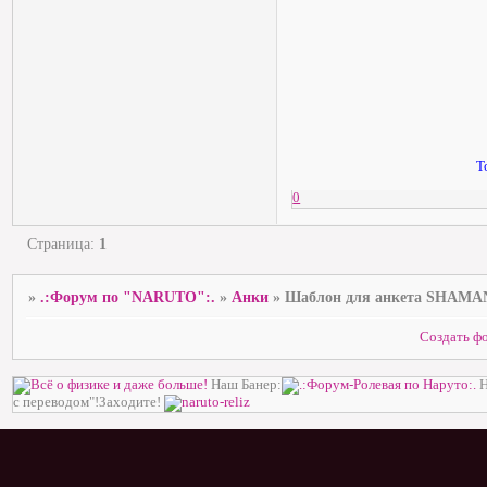
Т
0
Страница:
1
»
.:Форум по "NARUTO":.
»
Анки
»
Шаблон для анкета SHAMA
Создать ф
Наш Банер:
Н
с переводом"!Заходите!