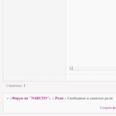
+1
Страница:
1
»
.:Форум по "NARUTO":.
»
Роли
»
Свободные и занятые роли
Создать ф