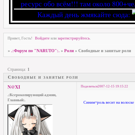
ресурс обо всём!!! там около 800+че
Каждый день жмякайте сюда:
Привет, Гость!
Войдите
или
зарегистрируйтесь
.
»
.:Форум по "NARUTO":.
»
Роли
»
Свободные и занятые роли
Страница:
1
Свободные и занятые роли
N@XI
Поделиться
2007-12-15 19:15:22
.:Ксерокопирующий админ,
Главный:.
Синим=роль весит на волоске 