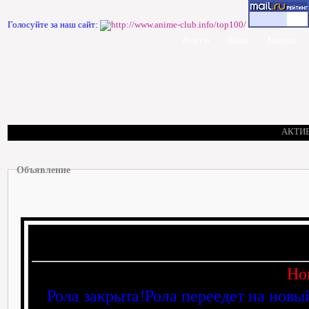
Голосуйте за наш сайт:
Форум
Люди
Законы
АКТИ
Объявление
Но
Рола закрыта!Рола переедет на новы