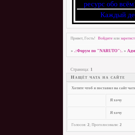
ресурс обо всём
Каждый де
Привет, Гость!
Войдите
или
зарегис
»
.:Форум по "NARUTO":.
»
Адм
Страница:
1
Нащёт чата на сайте
Хотите чтоб я поставил на сайт чат
Я хочу
Я хочу
Голосов:
2
;
Проголосовали:
2