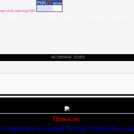
Форум
Люди
Законы
Найти
Регистрация
HALLO
АКТИВНЫЕ ТЕМЫ
Новости:
ла переедет на новый Ресурс,платный на д