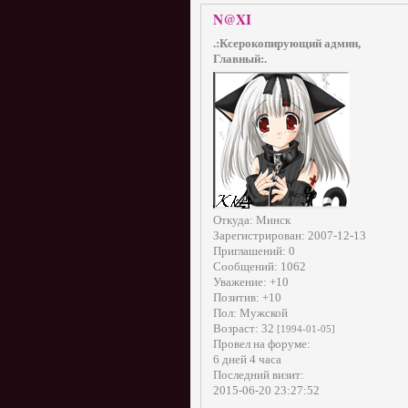
N@XI
.:Ксерокопирующий админ,
Главный:.
Откуда:
Минск
Зарегистрирован
: 2007-12-13
Приглашений:
0
Сообщений:
1062
Уважение:
+10
Позитив:
+10
Пол:
Мужской
Возраст:
32
[1994-01-05]
Провел на форуме:
6 дней 4 часа
Последний визит:
2015-06-20 23:27:52