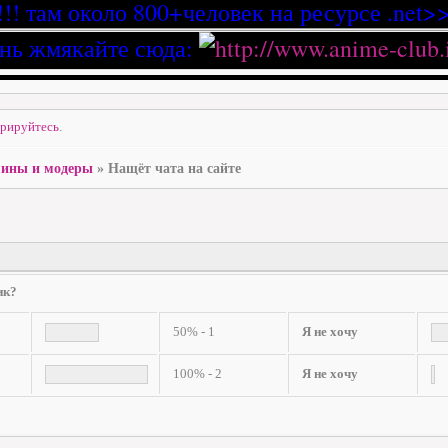
!!! там около 800+человек на ресурсе .net>>
нь жмякайте сюда:
трируйтесь
.
ины и модеры
»
Нащёт чата на сайте
ик?
50% - 1
Я не хочу
100% - 2
Я не хочу