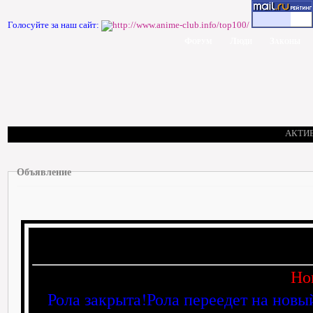
Голосуйте за наш сайт:
Форум
Люди
Законы
АКТИ
Объявление
Но
Рола закрыта!Рола переедет на новы