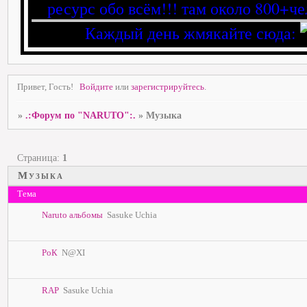
ресурс обо всём!!! там около 800+че
Каждый день жмякайте сюда:
Привет, Гость!
Войдите
или
зарегистрируйтесь
.
»
.:Форум по "NARUTO":.
»
Музыка
Страница:
1
Музыка
Тема
Naruto альбомы
Sasuke Uchia
РоК
N@XI
RAP
Sasuke Uchia