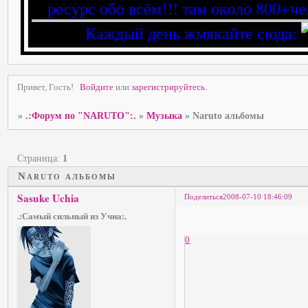
ресурс обо всём!!! там около 800+че
Каждый день жмякайте сюда:
Привет, Гость!
Войдите
или
зарегистрируйтесь
.
»
.:Форум по "NARUTO":.
»
Музыка
»
Naruto альбомы
Страница:
1
Naruto альбомы
Sasuke Uchia
Поделиться
2008-07-10 18:46:09
.:Самый сильный из Учиа:.
0