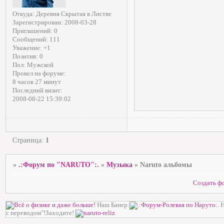
Откуда:
Деревня Скрытая в Листве
Зарегистрирован
: 2008-03-28
Приглашений:
0
Сообщений:
111
Уважение:
+1
Позитив:
0
Пол:
Мужской
Провел на форуме:
8 часов 27 минут
Последний визит:
2008-08-22 15:39:02
Страница:
1
»
.:Форум по "NARUTO":.
»
Музыка
»
Naruto альбомы
Создать ф
Наш Банер:
Н
с переводом"!Заходите!