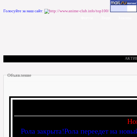
Голосуйте за наш сайт:
Форум
Люди
Законы
АКТИ
Объявление
Но
Рола закрыта!Рола переедет на новы