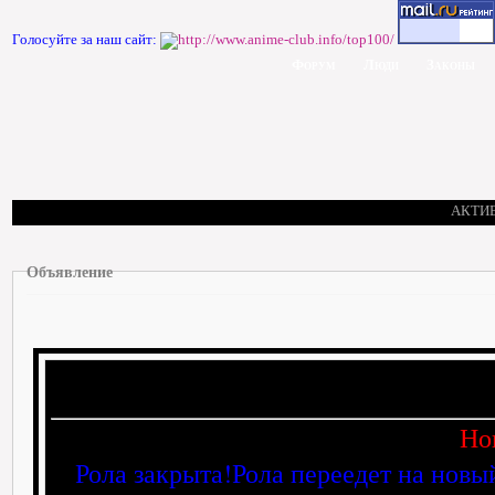
Голосуйте за наш сайт:
Форум
Люди
Законы
АКТИ
Объявление
Но
Рола закрыта!Рола переедет на новы