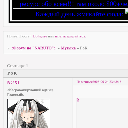
ресурс обо всём!!! там около 800+че
Каждый день жмякайте сюда:
Привет, Гость!
Войдите
или
зарегистрируйтесь
.
»
.:Форум по "NARUTO":.
»
Музыка
»
РоК
Страница:
1
РоК
N@XI
Поделиться
2008-06-24 23:43:13
.:Ксерокопирующий админ,
Главный:.
0