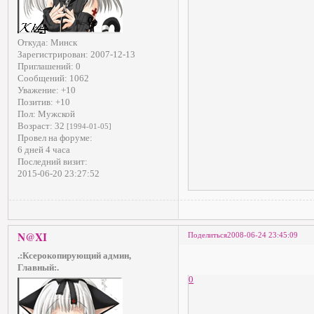
Откуда:
Минск
Зарегистрирован
: 2007-12-13
Приглашений:
0
Сообщений:
1062
Уважение:
+10
Позитив:
+10
Пол:
Мужской
Возраст:
32
[1994-01-05]
Провел на форуме:
6 дней 4 часа
Последний визит:
2015-06-20 23:27:52
N@XI
Поделиться
2008-06-24 23:45:09
.:Ксерокопирующий админ,
Главный:.
0