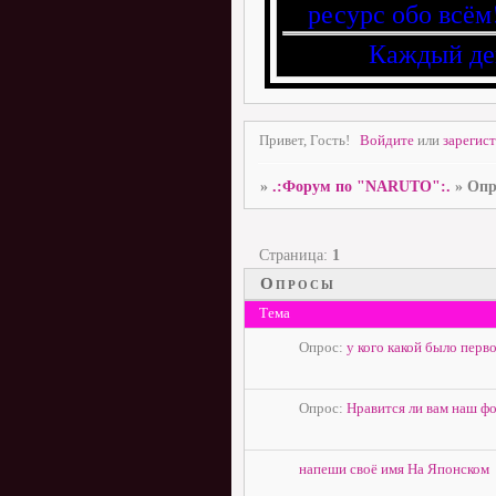
ресурс обо всём
Каждый де
Привет, Гость!
Войдите
или
зарегис
»
.:Форум по "NARUTO":.
»
Опр
Страница:
1
Опросы
Тема
Опрос:
у кого какой было перв
Опрос:
Нравится ли вам наш ф
напеши своё имя На Японском