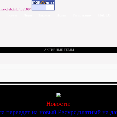
Форум
Люди
Законы
Найти
Регистрация
HALLO
АКТИВНЫЕ ТЕМЫ
Новости:
ла переедет на новый Ресурс,платный на д