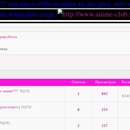
!!! там около 800+человек на ресурсе .net>>
нь жмякайте сюда:
трируйтесь
.
осы
Ответов
Просмотров
Посл
ое аниме???
N@XI
1
842
NAR
орум (опрос)
N@XI
0
153
N@XI
2
227