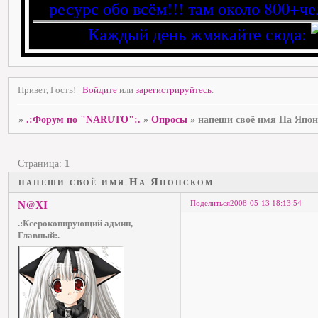
ресурс обо всём!!! там около 800+че
Каждый день жмякайте сюда:
Привет, Гость!
Войдите
или
зарегистрируйтесь
.
»
.:Форум по "NARUTO":.
»
Опросы
»
напеши своё имя На Япо
Страница:
1
напеши своё имя На Японском
N@XI
Поделиться
2008-05-13 18:13:54
.:Ксерокопирующий админ,
Главный:.