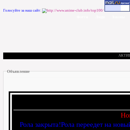
Голосуйте за наш сайт:
Форум
Люди
Законы
АКТИ
Объявление
Но
Рола закрыта!Рола переедет на новы