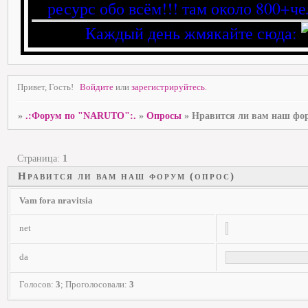
ресурс обо всём!!! там около 800+че
Каждый день жмякайте сюда:
Привет, Гость!
Войдите
или
зарегистрируйтесь
.
»
.:Форум по "NARUTO":.
»
Опросы
»
Нравится ли вам наш фор
Страница:
1
Нравится ли вам наш форум (опрос)
Vam fora nravitsia
net
da
Голосов:
3
;
Проголосовали:
3