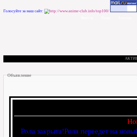
Голосуйте за наш сайт:
Форум
Люди
Законы
АКТИ
Объявление
Но
Рола закрыта!Рола переедет на новы