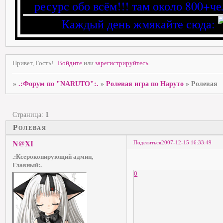
ресурс обо всём!!! там около 800+че
Каждый день жмякайте сюда:
Привет, Гость!
Войдите
или
зарегистрируйтесь
.
»
.:Форум по "NARUTO":.
»
Ролевая игра по Наруто
»
Ролевая
Страница:
1
Ролевая
N@XI
Поделиться
2007-12-15 16:33:49
.:Ксерокопирующий админ,
Главный:.
0