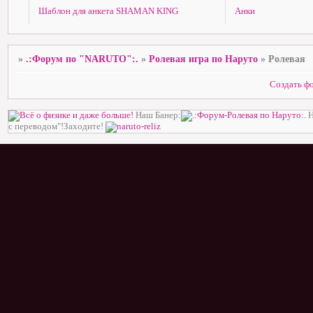
Шаблон для анкета SHAMAN KING
Анки
»
.:Форум по "NARUTO":.
»
Ролевая игра по Наруто
»
Ролевая
Создать ф
Наш Банер:
Н
с переводом"!Заходите!