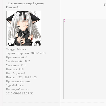
.:Ксерокопирующий админ,
-Г
Главный:.
0
Откуда:
Минск
Зарегистрирован
: 2007-12-13
Приглашений:
0
Сообщений:
1062
Уважение:
+10
Позитив:
+10
Пол:
Мужской
Возраст:
32
[1994-01-05]
Провел на форуме:
6 дней 4 часа
Последний визит:
2015-06-20 23:27:52