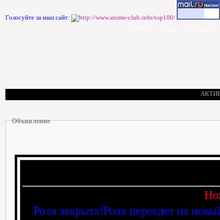
Голосуйте за наш сайт:
Форум
Люди
Законы
АКТИ
Объявление
Но
Рола закрыта!Рола переедет на новы