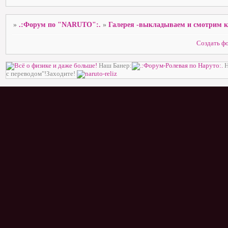
»
.:Форум по "NARUTO":.
»
Галерея -выкладываем и смотрим 
Создать ф
Наш Банер:
Н
с переводом"!Заходите!