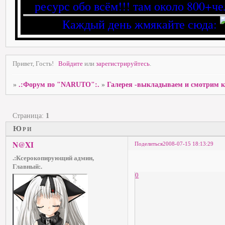
ресурс обо всём!!! там около 800+че
Каждый день жмякайте сюда:
Привет, Гость!
Войдите
или
зарегистрируйтесь
.
»
.:Форум по "NARUTO":.
»
Галерея -выкладываем и смотрим 
Страница:
1
Юри
N@XI
Поделиться
2008-07-15 18:13:29
.:Ксерокопирующий админ,
Главный:.
0