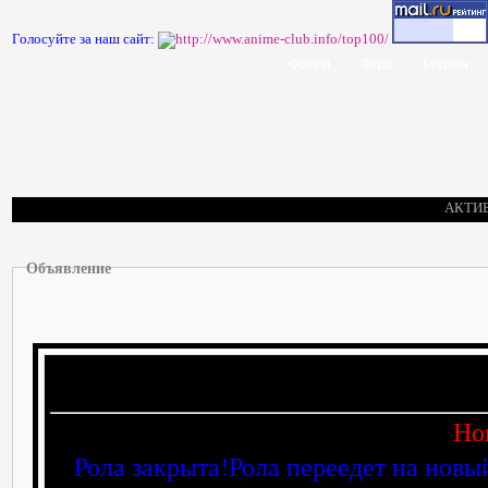
Голосуйте за наш сайт:
Форум
Люди
Законы
АКТИ
Объявление
Но
Рола закрыта!Рола переедет на новы